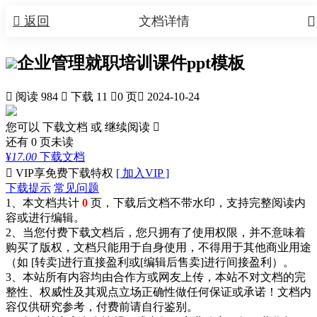


返回
文档详情
企业管理就职培训课件ppt模板

阅读 984

下载 11

0 页

2024-10-24
您可以 下载文档 或
继续阅读

还有
0
页未读
¥
17.00
下载文档

VIP享免费下载特权
[ 加入VIP ]
下载提示
常见问题
1、本文档共计
0
页，下载后文档不带水印，支持完整阅读内
容或进行编辑。
2、当您付费下载文档后，您只拥有了使用权限，并不意味着
购买了版权，文档只能用于自身使用，不得用于其他商业用途
（如 [转卖]进行直接盈利或[编辑后售卖]进行间接盈利）。
3、本站所有内容均由合作方或网友上传，本站不对文档的完
整性、权威性及其观点立场正确性做任何保证或承诺！文档内
容仅供研究参考，付费前请自行鉴别。